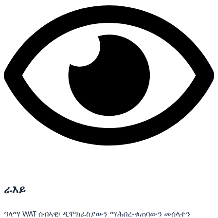
ራእይ
ዓላማ WAT ሰብኣዊ፡ ዲሞክራስያውን ማሕበረ-ቁጠባውን መሰላተን