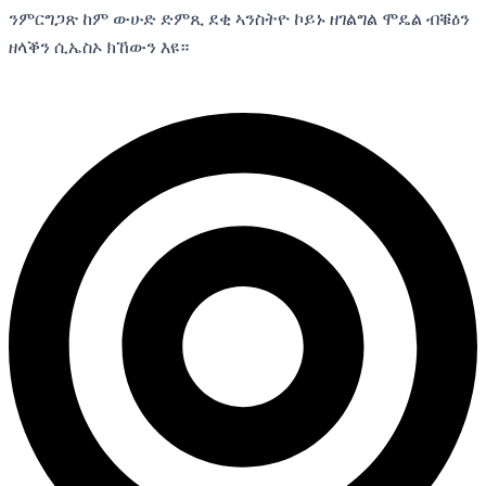
ንምርግጋጽ ከም ውሁድ ድምጺ ደቂ ኣንስትዮ ኮይኑ ዘገልግል ሞዴል ብቑዕን
ዘላቕን ሲኤስኦ ክኸውን እዩ።