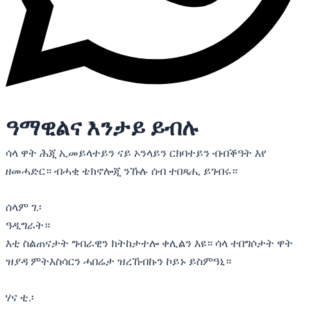
ዓማዊልና እንታይ ይብሉ
ሳላ ዋት ሕጂ ኢመይላተይን ናይ ኦንላይን ርክባተይን ብብቕዓት እየ
ዘመሓድር። ብሓቂ ቴክኖሎጂ ንኹሉ ሰብ ተበጻሒ ይገብሩ።
ሰላም ገ.፡
ዓዲግራት።
እቲ ስልጠናታት ግብራዊን ክትከታተሎ ቀሊልን እዩ። ሳላ ተበግሶታት ዋት
ዝያዳ ምትእስሳርን ሓበሬታ ዝረኸብኩን ኮይኑ ይስምዓኒ።
ሃና ቲ.፡