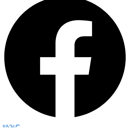
ቴሌግራም