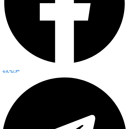
ቴሌግራም