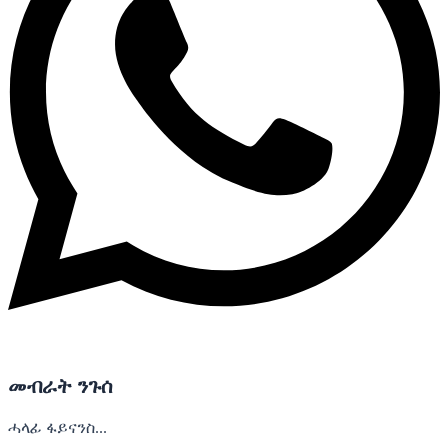
መብራት ንጉሰ
ሓላፊ ፋይናንስ...