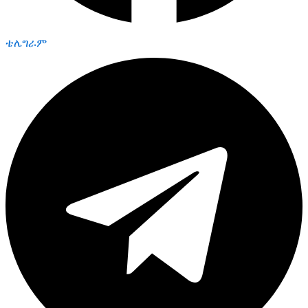
ቴሌግራም