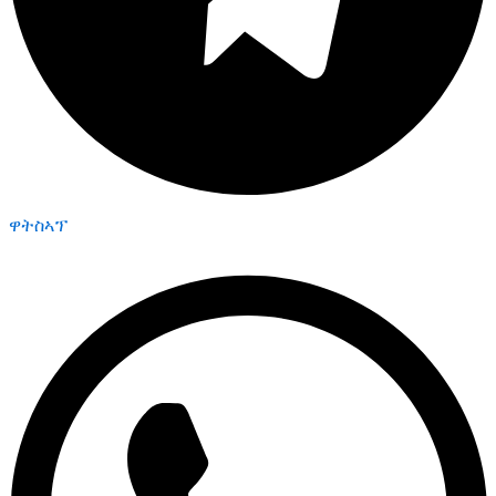
ዋትስኣፕ