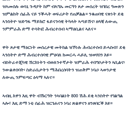
ዝኣመሰሉ ወሳኒ ጉዳያት ከም ብኣግኡ መርዓን ጾታ መሰረት ዝገበረ ዓመጽን
ዝምልከት ሰፊሕ ናይ ንቕሓት ወፍሪታት የጠቓልል። ንቁጠባዊ ናጽነት ደቂ
ኣንስትዮ ዝድግፋ ማይክሮ ፋይናንሳዊ ትካላት ኣጣይሽና፡ ዘላቒ ለውጢ
ንምምራሕ ድማ ተሳትፎ ሕብረተሰብ ኣማዕቢልና ኣለና።
ዋት ጾታዊ ማዕርነት መሰረታዊ መትከል ዝኾነሉ ሕብረተሰብ ይሓስብ፣ ደቂ
ኣንስትዮ ድማ ሕብረተሰባዊ ምዕባለ ክመርሓ ሓይሊ ዝወሃበን እዩ።
ብስትራተጂካዊ ሽርክነትን ብወለንተኛታት ዝምራሕ ተበግሶታትን ኣቢልና፡
ንውልቀሰባት፡ ስድራቤታትን ማሕበረሰባትን ዝጠቅም ነባሪ፡ ኣወንታዊ
ለውጢ ንምፍጣር ዕላማ ኣለና።
ኣብዚ እዋን እዚ ዋት ብኹርዓት ንኣባልነት 800 ሽሕ ደቂ ኣንስትዮ የገልግል
ኣሎ፣ እዚ ድማ ነቲ ሰፊሕ ዝርገሐናን ነባሪ ጽልዋናን ዘንጸባርቕ እዩ።