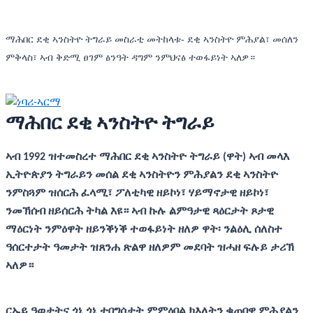
ማሕበር ደቂ ኣንስትዮ ትግራይ መስራቲ መትከላቱ- ደቂ ኣንስትዮ ምሕያል፣ መሰለን
ምቅላስ፣ ኣብ ቅድሚ ፀገም ፅንዓት ዳግም ንምህናፅ ተወፋይነት ኣለዎ።
ማሕበር ደቂ ኣንስትዮ ትግራይ
ኣብ 1992 ዝተመስረተ ማሕበር ደቂ ኣንስትዮ ትግራይ (ዋት) ኣብ መላእ
ኢትዮጵያን ትግራይን መሰል ደቂ ኣንስትዮን ምሕያልን ደቂ ኣንስትዮ
ንምስጓም ዝሰርሕ ፈላሚ፣ ፖለቲካዊ ዘይኮነ፣ ሃይማኖታዊ ዘይኮነ፣
ንመኽሰብ ዘይሰርሕ ትካል እዩ። ኣብ ኩሉ ልምዓታዊ ጻዕርታት ጾታዊ
ማዕርነት ንምዕዋት ዘይንቕነቕ ተወፋይነት ዘለዎ ዋት፡ ንልዕሊ ሰለስተ
ዓሰርተታት ዓመታት ዝጸንሐ ጽልዋ ዘለዎም መደባት ዝሓዘ ፍሉይ ታሪኽ
ኣለዎ።
ርኡይ ዓወታትና ጎኒ ጎኒ ተበግሶታት ምምዕባል ክእለትን ቁጠባዊ ምሕያልን