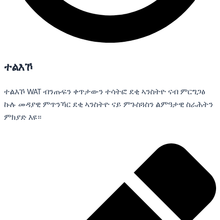
ተልእኾ
ተልእኾ WAT ብንጡፍን ቀጥታውን ተሳትፎ ደቂ ኣንስትዮ ናብ ምርግጋፅ
ኩሉ መዳያዊ ምጥንኻር ደቂ ኣንስትዮ ናይ ምጉስጓስን ልምዓታዊ ስራሕትን
ምክያድ እዩ።