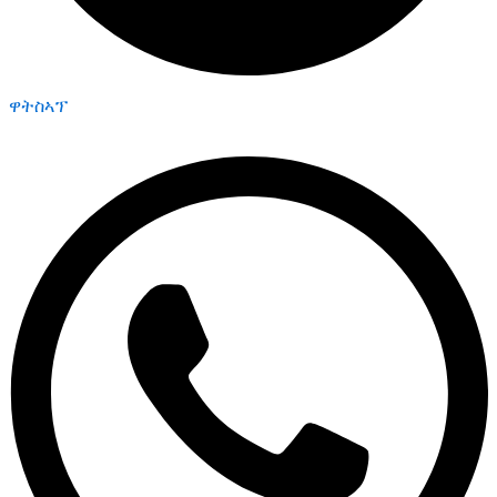
ዋትስኣፕ