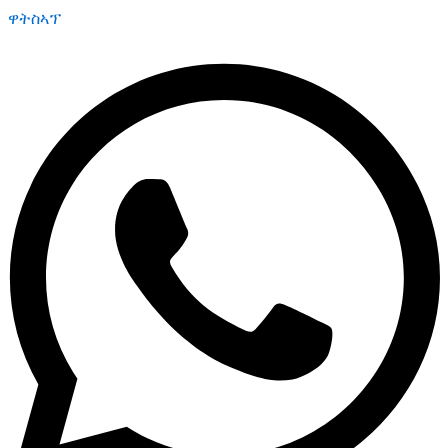
ዋትስኣፕ