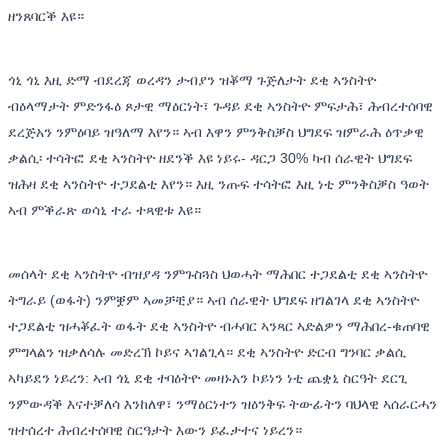
ዘንጸባርቕ እዩ።
ጎኒ ጎኒ እዚ ድማ ብደረጃ ወረዳን ታብያን ዝቖማ ጉጅለታት ደቂ ኣንስትዮ
ብዕላማታት ምድንፋዕ ጾታዊ ማዕርነት፣ ጉዳይ ደቂ ኣንስትዮ ምፍታሕ፣ ሕብረተሰባዊ
ደረጅአን ንምዕባይ ዝዓለማ እየን። ኣብ እዋን ምንቅስቓስ ህግደፍ ዝምራሕ ዕጥቃዊ
ቃልሲ፡ ተሳትፎ ደቂ ኣንስትዮ ዘደንቕ እዩ ነይሩ- ዳርጋ 30% ካብ ሰራዊት ህግደፍ
ዝሕዛ ደቂ ኣንስትዮ ተጋደልቲ እየን። እዚ ንጡፍ ተሳትፎ እዚ ነቲ ምንቅስቓስ ዓወት
ኣብ ምቕራጽ ወሳኒ ተራ ተጻዊቱ እዩ።
መሰላት ደቂ ኣንስትዮ ብዝያዳ ንምጉስጓስ ህወሓት ማሕበር ተጋደልቲ ደቂ ኣንስትዮ
ትግራይ (ወፋት) ንምቛም ኣመቻቺያ። ኣብ ሰራዊት ህግደፍ ዘገልገላ ደቂ ኣንስትዮ
ተጋደልቲ ዝሓቖፈት ወፋት ደቂ ኣንስትዮ ብሓባር ኣንጻር ኣድልዎን ማሕበረ-ቁጠባዊ
ምግላልን ዝቃለሳሉ መድረኽ ኮይና ኣገልጊላ። ደቂ ኣንስትዮ ድርብ ግንባር ቃልሲ
ኣካይደን ነይረን: ኣብ ጎኒ ደቂ ተባዕትዮ መዛኑአን ኮይነን ነቲ ጨቋኒ ስርዓት ደርጊ
ንምውዳቕ እናተቓለሳ እንከለዋ፣ ንማዕርነተን ዝዕንቅፍ ትውፊትን ባህላዊ ኣሰራርሓን
ዝተሰረተ ሕብረተሰባዊ ስርዓታት እውን ይፈታተና ነይረን።