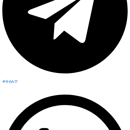
ዋትስኣፕ