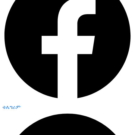
ቴሌግራም