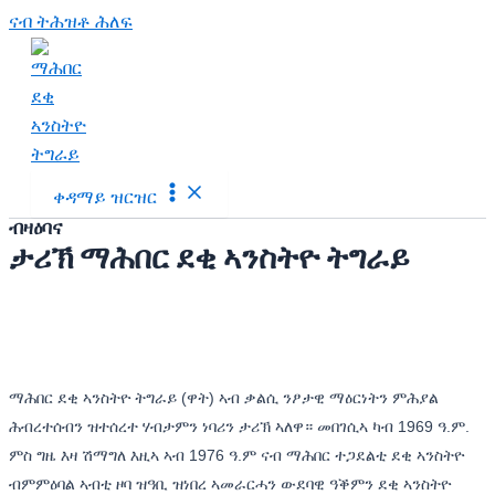
ናብ ትሕዝቶ ሕለፍ
ቀዳማይ ዝርዝር
ብዛዕባና
ታሪኽ ማሕበር ደቂ ኣንስትዮ ትግራይ
ማሕበር ደቂ ኣንስትዮ ትግራይ (ዋት) ኣብ ቃልሲ ንፆታዊ ማዕርነትን ምሕያል
ሕብረተሰብን ዝተሰረተ ሃብታምን ነባሪን ታሪኽ ኣለዋ። መበገሲኣ ካብ 1969 ዓ.ም.
ምስ ግዜ እዛ ሽማግለ እዚኣ ኣብ 1976 ዓ.ም ናብ ማሕበር ተጋደልቲ ደቂ ኣንስትዮ
ብምምዕባል ኣብቲ ዞባ ዝዓቢ ዝነበረ ኣመራርሓን ውደባዊ ዓቕምን ደቂ ኣንስትዮ