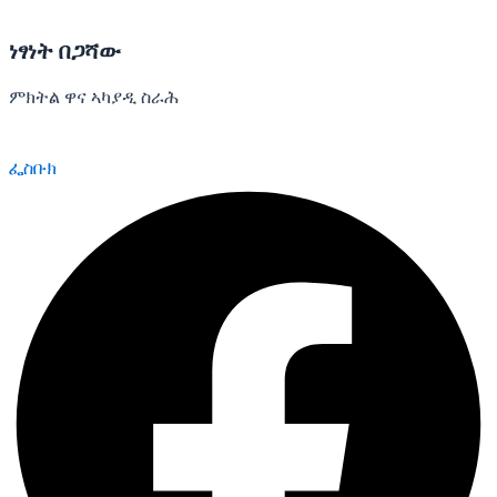
ነፃነት በጋሻው
ምክትል ዋና ኣካያዲ ስራሕ
ፌስቡክ