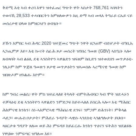
ቅድሚ እቲ ኣብ ቀረባ እዋን ዝተፈጠረ ግጭት ዋት ኣስታት 768,761 ኣባላትን
ተወሳኺ 28,533 ተሓባበርትን ከምዘለውዎን እዚ ድማ ኣብ መላእ ትግራይ ርኡይ ናይ
መሰረታዊ ህላወ ከምዘርኣየን ፀብፂቡ።
ይኹን እምበር ኣብ ሕዳር 2020 ዝተጀመረ ግጭት ንዋት ዘጋጠሞ ብድሆታት ብዓቢኡ
ኣጋጢምዎ እዩ። እቲ ኲናት ሰፊሕ ጾታ መሰረት ዝገበረ ዓመጽ (GBV) ኣስዒቡ ኣሎ፡
ጸብጻባት ኣብ ልዕሊ ደቂ ኣንስትዮን ኣዋልድን ዝፍጸም ከቢድን ዝተወደበን መጥቃዕቲ-
ገሊኦም ከም ጕጅለ ዓመጽን ጾታዊ መጥቃዕትን ዝኣመሰሉ ኣረሜናዊ ዓመጽ ከም
ዝበጽሖም ዘጉልሑ እዮም።
ከም ግብረ መልሲ፡ ዋት ምስ ዝተፈላለዩ ትካላት ብምትሕብባር፡ ካብ ሞት ዝደሓኑን
ተቓላዕቲ ደቂ ኣንስትዮን ኣዋልድን ንምድጋፍ ከይተሓለለ ይሰርሕ ኣሎ። እቲ ማሕበር
ሕክምናዊ ክንክን፣ ስነ-ኣእምሮኣዊ ማሕበራዊ ደገፍ፣ ገምጋም ድሕንነት፣ ምቅላል
ሓደጋ፣ ውሑስ ቦታታት፣ ምሕደራ ጉዳያት ሓዊሱ ኣገደስቲ ኣገልግሎታት ይህብ።
ጻዕርታቱ ግዳያት ጸለመ ወይ ሕነ ምፍዳይ ከይፈርሑ ክንክን ጥዕናን ፍትሕን ዝደልዩሉ
ሃዋህው ንምፍጣር ዝዓለመ እዩ።