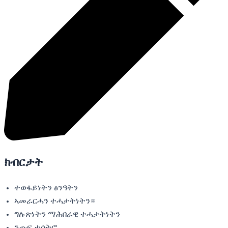
ክብርታት
ተወፋይነትን ፅንዓትን
ኣመራርሓን ተሓታትነትን።
ግሉጽነትን ማሕበራዊ ተሓታትነትን
ንጡፍ ተሳትፎ