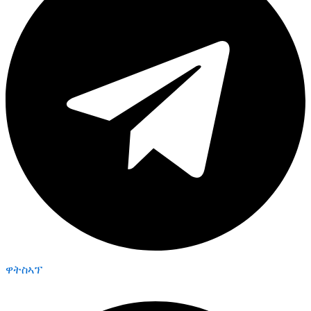
ዋትስኣፕ