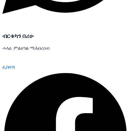
ብርቱካን በሪሁ
ሓላፊ ምልዕዓል ማሕበረሰብ
ፌስቡክ