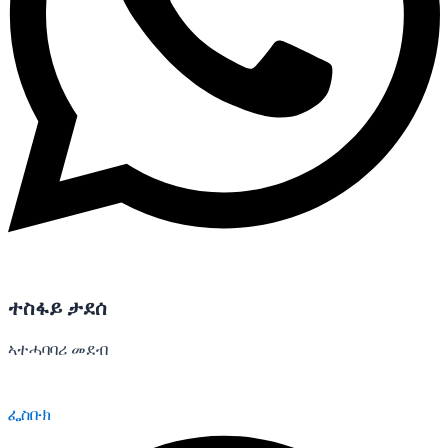
ተስፋይ ታደሰ
ኣተሓባባሪ መደብ
ፌስቡክ