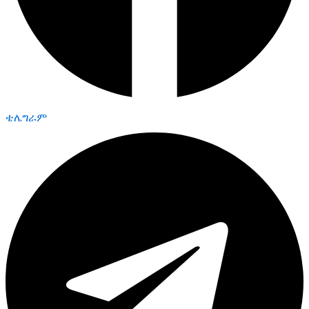
ቴሌግራም