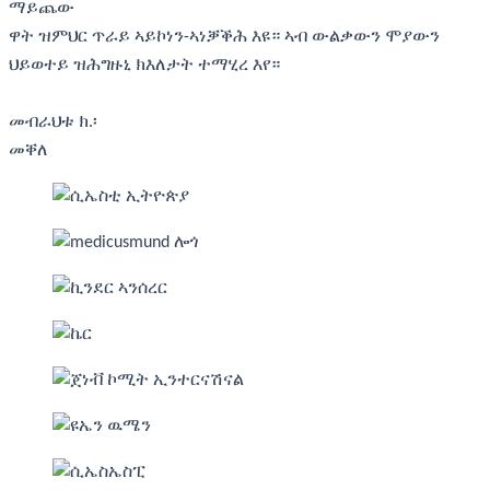
ማይጨው
ዋት ዝምህር ጥራይ ኣይኮነን-ኣነቓቕሕ እዩ። ኣብ ውልቃውን ሞያውን
ህይወተይ ዝሕግዙኒ ክእለታት ተማሂረ እየ።
መብራህቱ ክ.፡
መቐለ