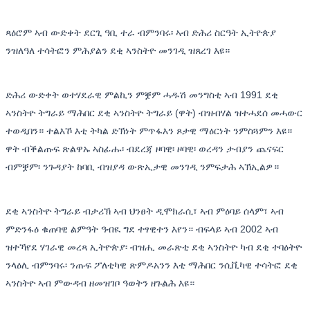
ጻዕሮም ኣብ ውድቀት ደርጊ ዓቢ ተራ ብምንባሩ፡ ኣብ ድሕሪ ስርዓት ኢትዮጵያ
ንዝለዓለ ተሳትፎን ምሕያልን ደቂ ኣንስትዮ መንገዲ ዝጸረገ እዩ።
ድሕሪ ውድቀት ወተሃደራዊ ምልኪን ምቛም ሓዱሽ መንግስቲ ኣብ 1991 ደቂ
ኣንስትዮ ትግራይ ማሕበር ደቂ ኣንስትዮ ትግራይ (ዋት) ብዝብሃል ዝተሓደሰ መሓውር
ተወዲበን። ተልእኾ እቲ ትካል ድኽነት ምጥፋእን ጾታዊ ማዕርነት ንምስጓምን እዩ።
ዋት ብቕልጡፍ ጽልዋኡ ኣስፊሑ፡ ብደረጃ ዞባዊ፡ ዞባዊ፡ ወረዳን ታብያን ጨናፍር
ብምቛም፡ ንጉዳያት ከባቢ ብዝያዳ ውጽኢታዊ መንገዲ ንምፍታሕ ኣኽኢልዎ።
ደቂ ኣንስትዮ ትግራይ ብታሪኽ ኣብ ህንፀት ዲሞክራሲ፣ ኣብ ምዕባይ ሰላም፣ ኣብ
ምድንፋዕ ቁጠባዊ ልምዓት ዓብዪ ግደ ተፃዊተን እየን። ብፍላይ ኣብ 2002 ኣብ
ዝተኻየደ ሃገራዊ መረጻ ኢትዮጵያ፡ ብዝሒ መራጽቲ ደቂ ኣንስትዮ ካብ ደቂ ተባዕትዮ
ንላዕሊ ብምንባሩ፡ ንጡፍ ፖለቲካዊ ጽምዶአንን እቲ ማሕበር ንሲቪካዊ ተሳትፎ ደቂ
ኣንስትዮ ኣብ ምውዳብ ዘመዝገቦ ዓወትን ዘጉልሕ እዩ።