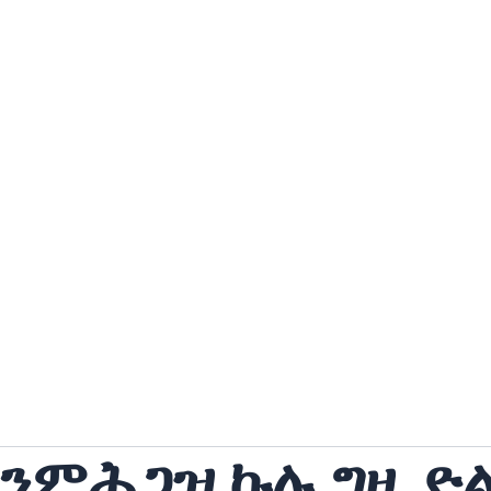
 ንምሕጋዝ ኩሉ ግዜ ድ