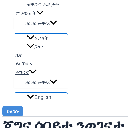
ዝቐርብ ሕቶታት
ምንጭታት
ዝርዝር መቐየሪ
ፋይላት
ጋለሪ
ዜና
ይርኸቡና
ትግርኛ
ዝርዝር መቐየሪ
English
ይለግሱ
ጀግና ሰበይቲ ንወገናታ