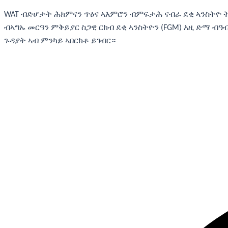
WAT ብድሆታት ሕክምናን ጥዕና ኣእምሮን ብምፍታሕ ናብራ ደቂ ኣንስትዮ 
ብኣግኡ መርዓን ምቅይያር ስጋዊ ርክብ ደቂ ኣንስትዮን (FGM) እዚ ድማ ብ
ጉዳያት ኣብ ምንካይ ኣበርክቶ ይገብር።