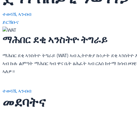
ተወሳኺ ኣንብብ
ይርኸቡና
ማሕበር ደቂ ኣንስትዮ ትግራይ
ማሕበር ደቂ ኣንስትዮ ትግራይ (WAT) ኣብ ኢትዮጵያ ኩነታት ደቂ ኣንስትዮ 
ኣብ ኩሉ ልምዓት ማሕበር ካብ ዋና ቤት ፅሕፈት ኣብ ርእሰ ከተማ ክሳብ ዞባ
ኣለዎ።
ተወሳኺ ኣንብብ
መደባትና