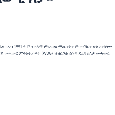
ዩ። ኣብ 1991 ዓ.ም ብዕላማ ምርግጋፅ ማዕርነትን ምጥንኻርን ደቂ ኣንስትዮ
ፋል ናይ መሓውር ምትእትታዋት (WDG) ዝዝርጋሕ ፅቡቕ ደረጃ ዘለዎ መሓውር