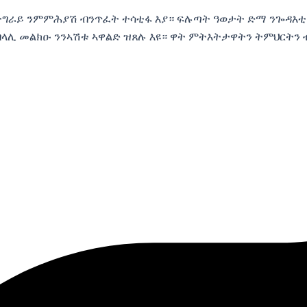
ትግራይ ንምምሕያሽ ብንጥፈት ተሳቲፋ እያ። ፍሉጣት ዓወታት ድማ ንጐዳእቲ 
ዓብላሊ መልክዑ ንንኣሽቱ ኣዋልድ ዝጸሉ እዩ። ዋት ምትእትታዋትን ትምህርትን 