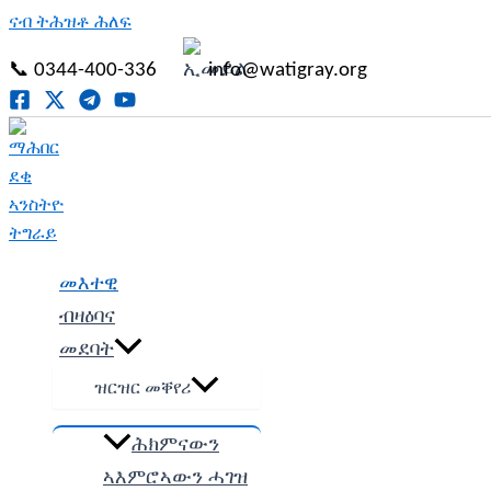
ናብ ትሕዝቶ ሕለፍ
📞 0344-400-336
info@watigray.org
መእተዊ
ብዛዕባና
መደባት
ዝርዝር መቐየሪ
ሕክምናውን
ኣእምሮኣውን ሓገዝ