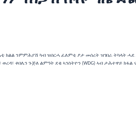
እቲ ክልል ንምምሕያሽ ካብ ዝሰርሓ ፈለምቲ ፆታ መሰረት ዝገበራ ትካላት ሓደ እ
ዊ፣ ወረዳ፣ ቀበሌን ጉጅለ ልምዓት ደቂ ኣንስትዮን (WDG) ኣብ ታሕተዋይ ክ