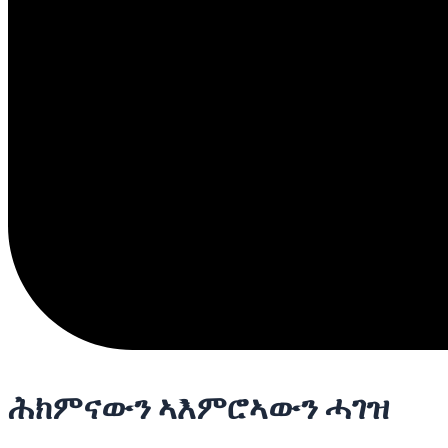
ሕክምናውን ኣእምሮኣውን ሓገዝ