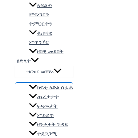
ኣፍልጦ
ምፍጣርን
ትምህርትን
ቁጠባዊ
ምጥንኻር
ዞባዊ መደባት
ዕድላት
ዝርዝር መቐየሪ
ክፍቲ ዕድል ስራሕ
ጨረታታት
ፍጻመታት
ምይይጥ
ዛንታታት ጉዳይ
ተደጋጋሚ