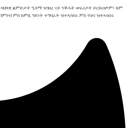
ባህላዊ ልምድታት ዒላማ ዝገበረ ናይ ንቕሓት ወፍሪታት ይርከብዎም፣ ከም
ብምሃብ ምስ ከምዚ ዓይነት ተግባራት ዝተኣሳሰሩ ምስ ጥዕና ዝተኣሳሰሩ